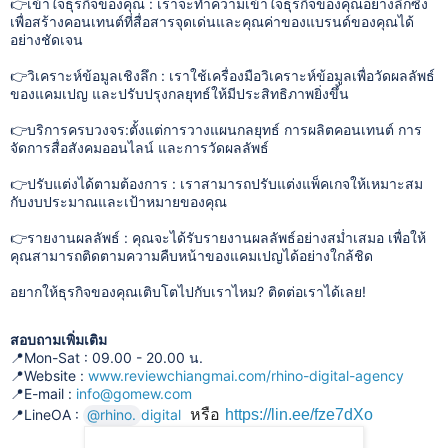
👉เข้าใจธุรกิจของคุณ : เราจะทำความเข้าใจธุรกิจของคุณอย่างลึกซึ้ง
เพื่อสร้างคอนเทนต์ที่สื่อสารจุดเด่นและคุณค่าของแบรนด์ของคุณได้
อย่างชัดเจน
👉วิเคราะห์ข้อมูลเชิงลึก : เราใช้เครื่องมือวิเคราะห์ข้อมูลเพื่อวัดผลลัพธ์
ของแคมเปญ และปรับปรุงกลยุทธ์ให้มีประสิทธิภาพยิ่งขึ้น
👉บริการครบวงจร:ตั้งแต่การวางแผนกลยุทธ์ การผลิตคอนเทนต์ การ
จัดการสื่อสังคมออนไลน์ และการวัดผลลัพธ์
👉ปรับแต่งได้ตามต้องการ : เราสามารถปรับแต่งแพ็คเกจให้เหมาะสม
กับงบประมาณและเป้าหมายของคุณ
👉รายงานผลลัพธ์ : คุณจะได้รับรายงานผลลัพธ์อย่างสม่ำเสมอ เพื่อให้
คุณสามารถติดตามความคืบหน้าของแคมเปญได้อย่างใกล้ชิด
อยากให้ธุรกิจของคุณเติบโตไปกับเราไหม? ติดต่อเราได้เลย!
สอบถามเพิ่มเติม
📍Mon-Sat : 09.00 - 20.00 น.
📍Website :
www.reviewchiangmai.com/rhino-digital-agency
📍E-mail :
info@gomew.com
หรือ
📍LineOA :
@rhino.
digital
https://lin.ee/fze7dXo