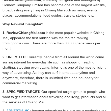
Gomew Company Limited has become one of the largest website,
broadcasting everything in Chiang Mai such as news, events,
places, accommodations, food guides, travels, stories, etc.
Why
Review
ChiangMai?
1.
Review
ChiangMai.com
is the most popular website in Chiang
Mai, appeared the first ranking with the top ten ranking
from
google.com
. There are more than 30,000 page views per
month.
2. UNLIMITED
: Currently, people from all around the world come
surfing internet for everyday life such as shopping, reading,
chatting, studying even dating. Internet is one of the most efficient
way of advertising. As they can surf internet at anytime and
anywhere, therefore, there is unlimited time and boundary for
commercial marketing.
3. SPECIFIED TARGET:
Our specified target group is people who
want to get information about travelling and living, products and all
the services of Chiang Mai.
4.
ADVERTISING
:
Internet advertising is a two ways marketing tool