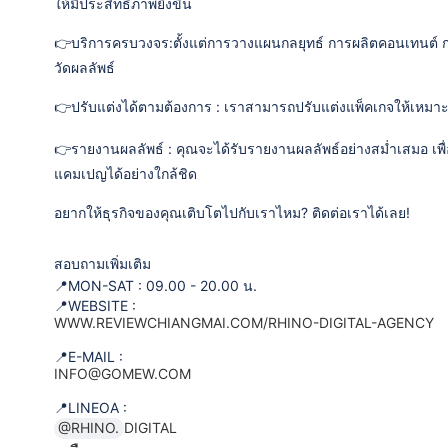
ให้มีประสิทธิภาพยิ่งขึ้น
👉บริการครบวงจร:ตั้งแต่การวางแผนกลยุทธ์ การผลิตคอนเทนต์ 
วัดผลลัพธ์
👉ปรับแต่งได้ตามต้องการ : เราสามารถปรับแต่งแพ็คเกจให้เห
👉รายงานผลลัพธ์ : คุณจะได้รับรายงานผลลัพธ์อย่างสม่ำเสมอ เ
แคมเปญได้อย่างใกล้ชิด
อยากให้ธุรกิจของคุณเติบโตไปกับเราไหม? ติดต่อเราได้เลย!
สอบถามเพิ่มเติม
📍MON-SAT : 09.00 - 20.00 น.
📍WEBSITE :
WWW.REVIEWCHIANGMAI.COM/RHINO-DIGITAL-AGENCY
📍E-MAIL :
INFO@GOMEW.COM
📍LINEOA :
@RHINO.
DIGITAL