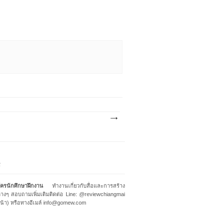
ศ
ครนักศึกษาฝึกงาน
ทำงานเกี่ยวกับสื่อและการสร้าง
่างๆ สอบถามเพิ่มเติมติดต่อ Line: @reviewchiangmai
น้า) หรือทางอีเมล์ info@gomew.com